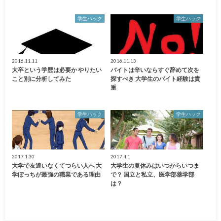
学生ハック
学生ハック
2016.11.11
2016.11.13
大卒という学歴は必要か やりたい
バイトは辛いならすぐ辞めて次を
こと別に分析してみた
探すべき 大学生のバイト経験は貴
重
学生ハック
学生ハック
2017.1.30
2017.4.1
大学で友達いなくてつらい人へ 大
大学生の夏休みはいつからいつま
学ぼっちが最強の職業である理由
で？ 国立と私立、医学部薬学部
は？