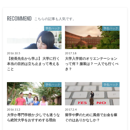
RECOMMEND
こちらの記事も人気です。
学生ハック
学生ハック
2016.10.5
2017.1.8
【校長先生から学ぶ】 大学に行く
大学入学前のオリエンテーション
本当の目的は立ち止まって考える
って何？ 服装は？ 一人でも行くべ
こと
き？
学生ハック
学生ハック
2016.11.2
2017.2.4
大学か専門学校か 少しでも迷うな
留学や夢のために風俗でお金を稼
ら絶対大学をおすすめする理由
ぐのはありかなしか？