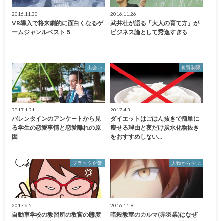
2016.11.30
2016.11.26
VR導入で将来劇的に面白くなるゲ
武井壮が語る「大人の育て方」が
ームジャンルベスト５
ビジネス論として秀逸すぎる
出会い
糖質制限
2017.1.21
2017.4.3
バレンタインのアンケートから見
ダイエットはごはん抜きで簡単に
る学生の恋愛事情と恋愛離れの原
痩せる理由と夜だけ炭水化物抜き
因
をおすすめしない…
ブラック企業
人物から学ぶ
2017.6.5
2016.11.9
自動車学校の教習所の教官の態度
暗殺教室のカルマ(赤羽業)はなぜ