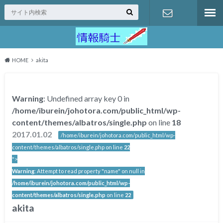
問い合わせ
HOME
akita
Warning
: Undefined array key 0 in
/home/iburein/johotora.com/public_html/wp-
content/themes/albatros/single.php
on line
18
2017.01.02
/home/iburein/johotora.com/public_html/wp-
content/themes/albatros/single.php on line
22
">
Warning
: Attempt to read property "name" on null in
/home/iburein/johotora.com/public_html/wp-
content/themes/albatros/single.php
on line
22
akita