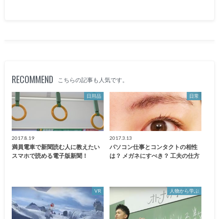
RECOMMEND
こちらの記事も人気です。
日用品
日常
2017.8.19
2017.3.13
満員電車で新聞読む人に教えたい
パソコン仕事とコンタクトの相性
スマホで読める電子版新聞！
は？ メガネにすべき？ 工夫の仕方
VR
人物から学ぶ